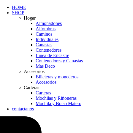
HOME
SHOP
Hogar
Almohadones
Alfombras
Caminos
Individuales
Canastas
Contenedores
Linea de Encastre
Contenedores y Canastas
Mas Deco
Accesorios
Billeteras y monederos
Accesorios
Carteras
Carteras
Mochilas y Riñoneras
Mochila y Bolso Matero
contactanos