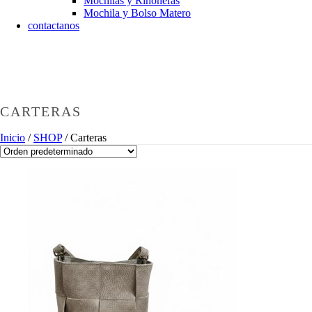
Mochilas y Riñoneras
Mochila y Bolso Matero
contactanos
CARTERAS
Inicio
/
SHOP
/
Carteras