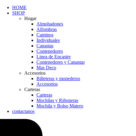
HOME
SHOP
Hogar
Almohadones
Alfombras
Caminos
Individuales
Canastas
Contenedores
Linea de Encastre
Contenedores y Canastas
Mas Deco
Accesorios
Billeteras y monederos
Accesorios
Carteras
Carteras
Mochilas y Riñoneras
Mochila y Bolso Matero
contactanos