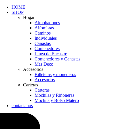
HOME
SHOP
Hogar
Almohadones
Alfombras
Caminos
Individuales
Canastas
Contenedores
Linea de Encastre
Contenedores y Canastas
Mas Deco
Accesorios
Billeteras y monederos
Accesorios
Carteras
Carteras
Mochilas y Riñoneras
Mochila y Bolso Matero
contactanos