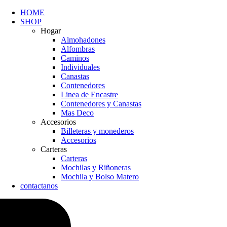
HOME
SHOP
Hogar
Almohadones
Alfombras
Caminos
Individuales
Canastas
Contenedores
Linea de Encastre
Contenedores y Canastas
Mas Deco
Accesorios
Billeteras y monederos
Accesorios
Carteras
Carteras
Mochilas y Riñoneras
Mochila y Bolso Matero
contactanos