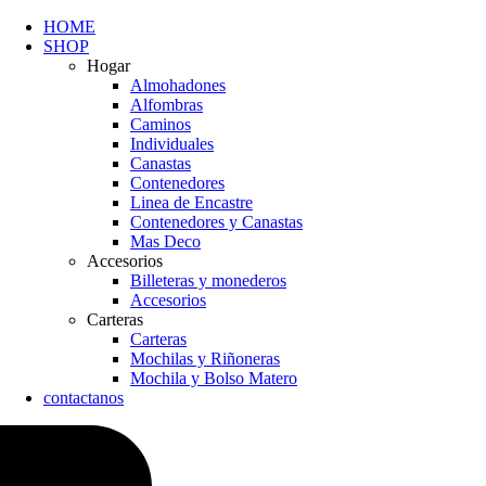
HOME
SHOP
Hogar
Almohadones
Alfombras
Caminos
Individuales
Canastas
Contenedores
Linea de Encastre
Contenedores y Canastas
Mas Deco
Accesorios
Billeteras y monederos
Accesorios
Carteras
Carteras
Mochilas y Riñoneras
Mochila y Bolso Matero
contactanos